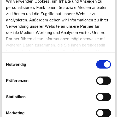
Wir verwenden Cookies, um Inhalte und Anzeigen zu
G
H
personalisieren, Funktionen für soziale Medien anbieten
Golden Head
Harbour 2nd
zu können und die Zugriffe auf unsere Website zu
analysieren. Außerdem geben wir Informationen zu Ihrer
Hedgren
Guzini
Verwendung unserer Website an unsere Partner für
HGL
Gianni Conti
soziale Medien, Werbung und Analysen weiter. Unsere
Heinrich Sieber
Partner führen diese Informationen möglicherweise mit
Gigi Fratelli
weiteren Daten zusammen, die Sie ihnen bereitgestellt
Gotbag
haben oder die sie im Rahmen Ihrer Nutzung der Dienste
gesammelt haben.
Einwilligungsauswahl
Notwendig
J
K
Kapten&Son
Präferenzen
Knirps
Statistiken
L
M
Leonhard Heyden
March
Marketing
Mandarina Duck