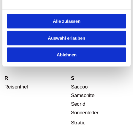
Mio
Mia&Joy
Alle zulassen
O
P
Auswahl erlauben
Olbrish
Pourchet
Opposite
Ablehnen
Punta Extra
R
S
Reisenthel
Saccoo
Samsonite
Secrid
Sonnenleder
Stratic