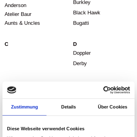
Burkley
Anderson
Black Hawk
Atelier Baur
Aunts & Uncles
Bugatti
C
D
Doppler
Derby
E
F
Esquire
Fabrizio
F. Hammann
Estelle
Zustimmung
Details
Über Cookies
Francinel
Feuerwear
Diese Webseite verwendet Cookies